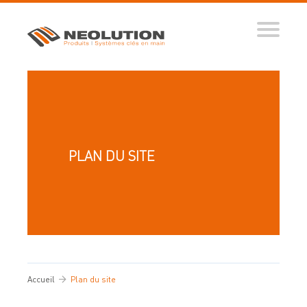
Produits
Systèmes automatisés
Ingénierie des flux
Conseils d’expert
PLAN DU SITE
Nos réalisations
Tous nos conseils
Dictionnaire de la manutention
Guide de sélection
Vidéos
Accueil
Plan du site