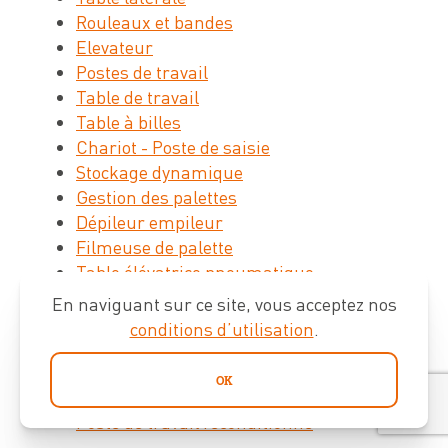
Rouleaux et bandes
Elevateur
Postes de travail
Table de travail
Table à billes
Chariot - Poste de saisie
Stockage dynamique
Gestion des palettes
Dépileur empileur
Filmeuse de palette
Table élévatrice pneumatique
Industrie 4.0
En naviguant sur ce site, vous acceptez nos
Mesure de colis : Digipack
conditions d’utilisation
.
Robots
Occasions
OK
Convoyeur reconditionné
Poste de travail reconditionné