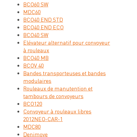
BCO60 SW
MDC60
BCO40 END STD
BCO40 END ECO
BCO40 SW
Elévateur alternatif pour convoyeur
à rouleaux
BCO40 MB
BCOV 40
Bandes transporteuses et bandes
modulaires
Rouleaux de manutention et
tambours de convoyeurs
BCO120
Convoyeur à rouleaux libres
2012NEO-CAR-1
MDC80
Denimove