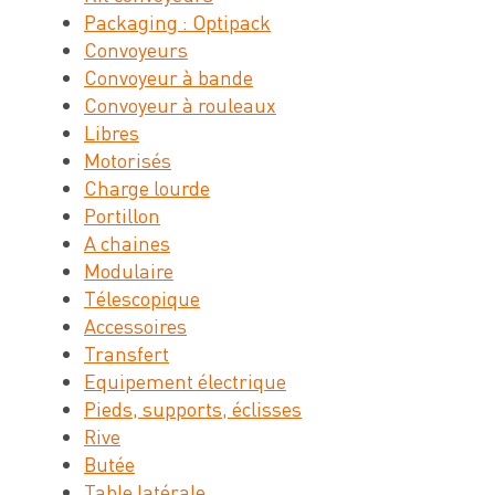
Packaging : Optipack
Convoyeurs
Convoyeur à bande
Convoyeur à rouleaux
Libres
Motorisés
Charge lourde
Portillon
A chaines
Modulaire
Télescopique
Accessoires
Transfert
Equipement électrique
Pieds, supports, éclisses
Rive
Butée
Table latérale