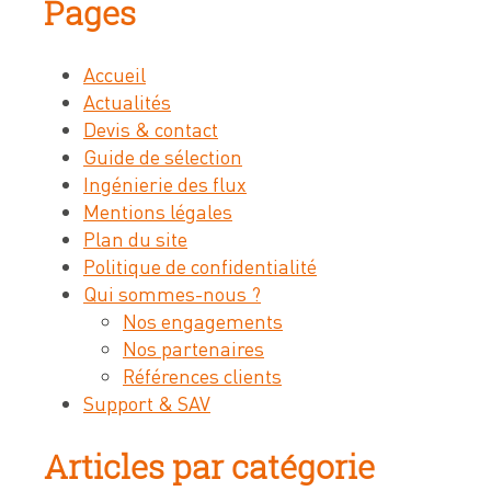
Pages
Devis & contact
Accueil
Actualités
À propos de Neolution
Devis & contact
Guide de sélection
Qui sommes-nous
Ingénierie des flux
Références clients
Mentions légales
Plan du site
Témoignages
Politique de confidentialité
Nos engagements
Qui sommes-nous ?
Nos engagements
Nos partenaires
Nos partenaires
Références clients
Support & SAV
Support & SAV
Articles par catégorie