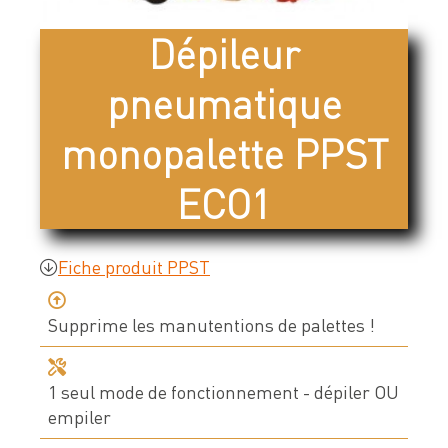
Devis & contact
Dépileur
pneumatique
À propos de Neolution
monopalette PPST
Qui sommes-nous
ECO1
Références clients
Témoignages
Nos engagements
Fiche produit PPST
Nos partenaires
Supprime les manutentions de palettes !
Support & SAV
1 seul mode de fonctionnement - dépiler OU
empiler