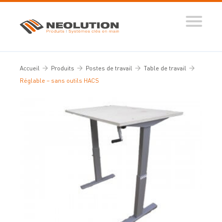
Produits
Systèmes automatisés
Accueil
Produits
Postes de travail
Table de travail
Ingénierie des flux
Réglable – sans outils HACS
Conseils d’expert
Nos réalisations
Tous nos conseils
Dictionnaire de la manutention
Guide de sélection
Vidéos