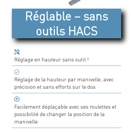
Devis & contact
Réglable – sans
outils HACS
À propos de Neolution
Qui sommes-nous
Références clients
Réglage en hauteur sans outil !
Témoignages
Nos engagements
Réglage de la hauteur par manivelle, avec
précision et sans efforts sur le dos
Nos partenaires
Support & SAV
Facilement déplaçable avec ses roulettes et
possibilité de changer la position de la
manivelle