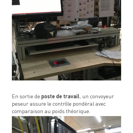
En sortie de
poste de travail
, un convoyeur
peseur assure le contrôle pondéral avec
comparaison au poids théorique.