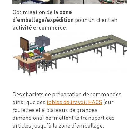
Devis & contact
Optimisation de la
zone
d’emballage/expédition
pour un client en
activité e-commerce
.
À propos de Neolution
Qui sommes-nous
Références clients
Témoignages
Nos engagements
Nos partenaires
Des chariots de préparation de commandes
ainsi que des
tables de travail HACS
(sur
Support & SAV
roulettes et à plateaux de grandes
dimensions) permettent le transport des
articles jusqu’à la zone d’emballage.