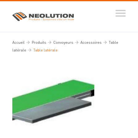
Produits
Systèmes automatisés
Accueil
Produits
Convoyeurs
Accessoires
Table
Ingénierie des flux
latérale
Table latérale
Conseils d’expert
Nos réalisations
Tous nos conseils
Dictionnaire de la manutention
Guide de sélection
Vidéos