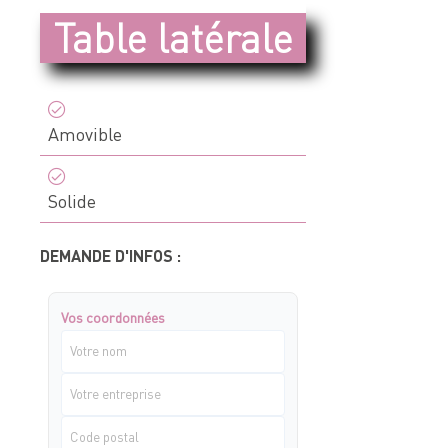
Table latérale
Devis & contact
À propos de Neolution
Amovible
Qui sommes-nous
Références clients
Solide
Témoignages
DEMANDE D'INFOS :
Nos engagements
Nos partenaires
Vos coordonnées
Support & SAV