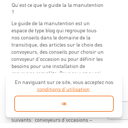
Qu’est ce que le guide la la manutention
?
Le guide de la manutention est un
espace de type blog qui regroupe tous
nos conseils dans le domaine de la
transitique, des articles sur le choix des
convoyeurs, des conseils pour choisir un
convoyeur d’occasion ou pour définir les
besoins pour une installation de
convoyage complète. Pour pouvez aussi
retrouver des articles sur la sécurité
En naviguant sur ce site, vous acceptez nos
dans les entrepôts avec pour objectif de
conditions d’utilisation
.
réduire les accidents de travail et
d’améliorer les conditions de travail.
OK
Nous traitons de tous les sujets
suivants: convoyeurs d’occasions –
chariots mobiles – convoyeur à bande –