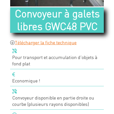
Devis & contact
Convoyeur à galets
libres GWC48 PVC
À propos de Neolution
Qui sommes-nous
Télécharger la fiche technique
Références clients
Pour transport et accumulation d'objets à
Témoignages
fond plat
Nos engagements
Nos partenaires
Economique !
Support & SAV
Convoyeur disponible en partie droite ou
courbe (plusieurs rayons disponibles)