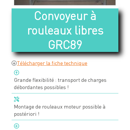
Devis & contact
Convoyeur à
rouleaux libres
À propos de Neolution
GRC89
Qui sommes-nous
Références clients
Télécharger la fiche technique
Témoignages
Nos engagements
Grande flexibilité : transport de charges
Nos partenaires
débordantes possibles !
Support & SAV
Montage de rouleaux moteur possible à
postériori !