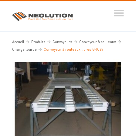
Produits
Systèmes automatisés
Accueil
Produits
Convoyeurs
Convoyeur à rouleaux
Ingénierie des flux
Charge lourde
Convoyeur à rouleaux libres GRC89
Conseils d’expert
Nos réalisations
Tous nos conseils
Dictionnaire de la manutention
Guide de sélection
Vidéos