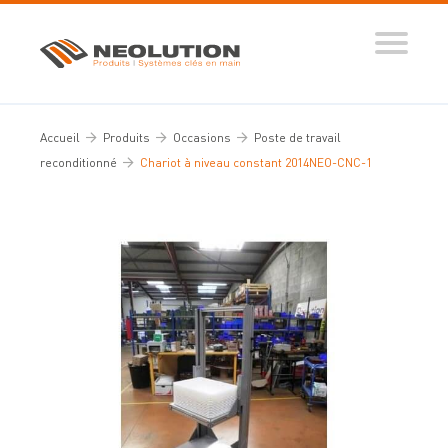
Produits
Systèmes automatisés
Accueil
Produits
Occasions
Poste de travail
Ingénierie des flux
reconditionné
Chariot à niveau constant 2014NEO-CNC-1
Conseils d’expert
Nos réalisations
Tous nos conseils
Dictionnaire de la manutention
Guide de sélection
Vidéos