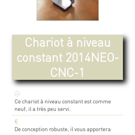
Devis & contact
À propos de Neolution
Chariot à niveau
Qui sommes-nous
constant 2014NEO-
Références clients
Témoignages
CNC-1
Nos engagements
Nos partenaires
Ce chariot à niveau constant est comme
Support & SAV
neuf, il a très peu servi.
De conception robuste, il vous apportera