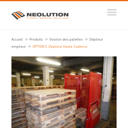
Produits
Systèmes automatisés
Accueil
Produits
Gestion des palettes
Dépileur
Ingénierie des flux
empileur
OPTION 3: Dépileur Haute Cadence
Conseils d’expert
Nos réalisations
Tous nos conseils
Dictionnaire de la manutention
Guide de sélection
Vidéos