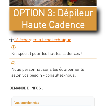
Devis & contact
OPTION 3: Dépileur
Haute Cadence
À propos de Neolution
Qui sommes-nous
Télécharger la fiche technique
Références clients
Kit spécial pour les hautes cadences !
Témoignages
Nos engagements
Nous personnalisons les équipements
Nos partenaires
selon vos besoin - consultez-nous.
Support & SAV
DEMANDE D'INFOS :
Vos coordonnées