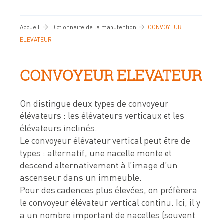
Devis & contact
Accueil
Dictionnaire de la manutention
CONVOYEUR
ELEVATEUR
À propos de Neolution
CONVOYEUR ELEVATEUR
Qui sommes-nous
Références clients
On distingue deux types de convoyeur
Témoignages
élévateurs : les élévateurs verticaux et les
élévateurs inclinés.
Nos engagements
Le convoyeur élévateur vertical peut être de
Nos partenaires
types : alternatif, une nacelle monte et
descend alternativement à l’image d’un
Support & SAV
ascenseur dans un immeuble.
Pour des cadences plus élevées, on préfèrera
le convoyeur élévateur vertical continu. Ici, il y
a un nombre important de nacelles (souvent