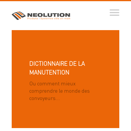
Produits
Systèmes automatisés
Ingénierie des flux
Conseils d’expert
DICTIONNAIRE DE LA
Nos réalisations
MANUTENTION
Tous nos conseils
Ou comment mieux
comprendre le monde des
Dictionnaire de la manutention
convoyeurs...
Guide de sélection
Vidéos