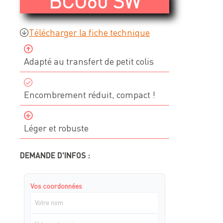
BCO60 SW
Devis & contact
Télécharger la fiche technique
À propos de Neolution
Adapté au transfert de petit colis
Qui sommes-nous
Encombrement réduit, compact !
Références clients
Témoignages
Léger et robuste
Nos engagements
Nos partenaires
DEMANDE D'INFOS :
Support & SAV
Vos coordonnées