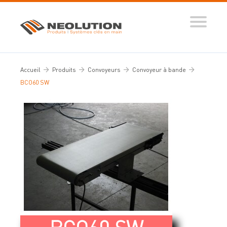
Produits
Systèmes automatisés
Accueil
Produits
Convoyeurs
Convoyeur à bande
Ingénierie des flux
BCO60 SW
Conseils d’expert
Nos réalisations
Tous nos conseils
Dictionnaire de la manutention
Guide de sélection
Vidéos