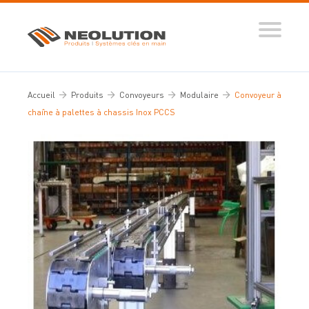
Produits
Systèmes automatisés
Accueil
Produits
Convoyeurs
Modulaire
Convoyeur à
Ingénierie des flux
chaîne à palettes à chassis Inox PCCS
Conseils d’expert
Nos réalisations
Tous nos conseils
Dictionnaire de la manutention
Guide de sélection
Vidéos