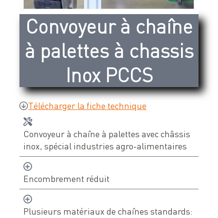
Devis & contact
Convoyeur à chaîne
à palettes à chassis
À propos de Neolution
Inox PCCS
Qui sommes-nous
Références clients
Télécharger la fiche technique
Témoignages
Nos engagements
Convoyeur à chaîne à palettes avec châssis
Nos partenaires
inox, spécial industries agro-alimentaires
Support & SAV
Encombrement réduit
Plusieurs matériaux de chaînes standards: