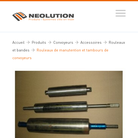
Produits
Systèmes automatisés
Accueil
Produits
Convoyeurs
Accessoires
Rouleaux
Ingénierie des flux
et bandes
Rouleaux de manutention et tambours de
convoyeurs
Conseils d’expert
Nos réalisations
Tous nos conseils
Dictionnaire de la manutention
Guide de sélection
Vidéos